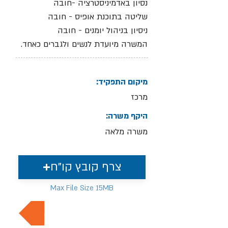
נסיון באדמיניסטרציה -חובה
שליטה בתוכנת אופיס - חובה
ניסיון בניהול יומנים - חובה
המשרה מיועדת לנשים ולגברים כאחד.
מיקום התפקיד:
מרכז
היקף משרה:
משרה מלאה
צרף קובץ קו"ח
Max File Size 15MB
למשרות נוספות בתחום