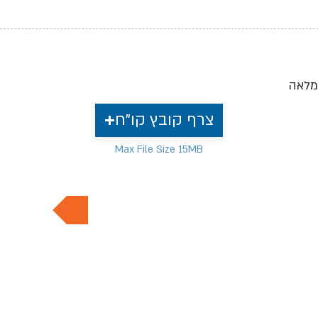
מלאה
צרף קובץ קו"ח
Max File Size 15MB
למשרות נוספות בתחום