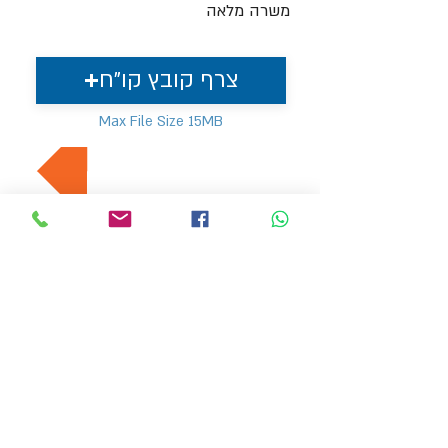
משרה מלאה
צרף קובץ קו"ח
Max File Size 15MB
למשרות נוספות בתחום
MVP משאבי אנוש
hr4@mvp-hr.co.il
טלפון :
076-5403347
/
052-3540803
דרך בן גוריון 11, בני ברק
דף הבית