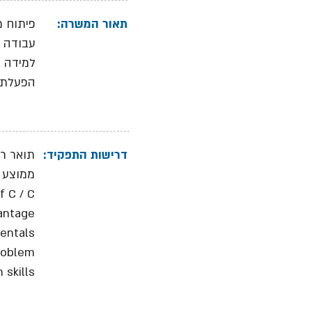
תאור המשרה:
פיתוח מערכות
עבודה 
למידה מ
הפעלת א
דרישות התפקיד:
תואר רא
ממוצע ציונים
C / C++
ntage.
ntals.
problem
skills.