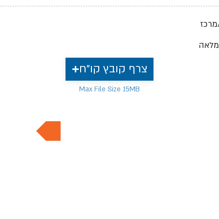
מרכז
מלאה
צרף קובץ קו"ח
Max File Size 15MB
למשרות נוספות בתחום