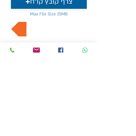
צרף קובץ קו"ח
Max File Size 15MB
למשרות נוספות בתחום
MVP משאבי אנוש
hr4@mvp-hr.co.il
טלפון :
076-5403347
/
052-3540803
דרך בן גוריון 11, בני ברק
דף הבית
מעסיקים
אודותינו
משרות חמות