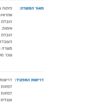
תאור המשרה:
פיתוח מ
אחראיות
הובלת צ
אימות.
הובלת ת
העובדה 
משרה מאלה
שכר מעו
דרישות התפקיד:
דרישות:
לפחות 3 שנות ניסיון באימות עיצובי ASIC RTL מורכבים -חוב
לפחות 3 שנות ניסיון בהובלת צוות אימות ASIC - חובה
אנגלית 