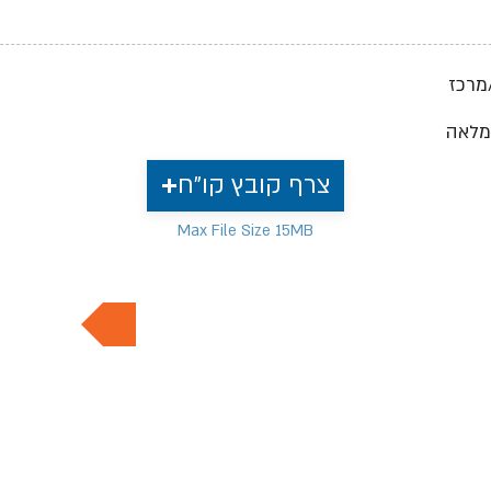
מרכז
מלאה
צרף קובץ קו"ח
Max File Size 15MB
למשרות נוספות בתחום