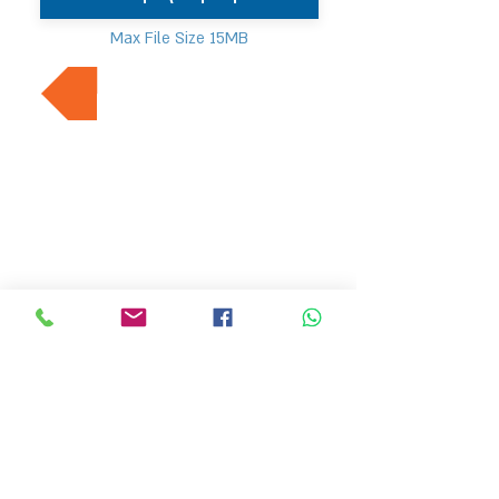
Max File Size 15MB
למשרות נוספות בתחום
MVP משאבי אנוש
hr4@mvp-hr.co.il
טלפון :
076-5403347
/
052-3540803
דרך בן גוריון 11, בני ברק
דף הבית
מעסיקים
אודותינו
משרות חמות