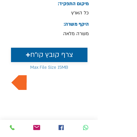
מיקום התפקיד:
כל הארץ
היקף משרה:
משרה מלאה
צרף קובץ קו"ח
Max File Size 15MB
למשרות נוספות בתחום
MVP משאבי אנוש
hr4@mvp-hr.co.il
טלפון :
076-5403347
/
052-3540803