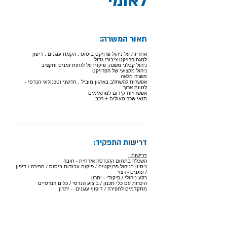
לאומי
תאור המשרה:
אחריות על ניהול פרויקט ביסוס , הקמת עוגנים , דיפון
למגה פרויקט ציבורי גדול
ניהול קבלני משנה, פיקוח על לוחות זמנים ותקציב
ניהול מקצועי של הפרויקט
משרה מלאה
אפשרות להשתלב בארגון מוביל , חדשני וטכנולוגי הנדסי -
לטווח ארוך
אפשרויות קידום למתאימים
תנאי שכר מעולים + רכב
דרישות התפקיד:
דרישות :
השכלה בתחום ההנדסה אזרחית - חובה
ניסיון בניהול פרויקטים / פיקוח עבודות ביסוס / חפירה / דיפון
/ עוגנים - רצוי
רקע ניהולי / פיקודי - יתרון
היכרות עם כלי תכנון / ביצוע הנדסי / כלים הנדסיים
מתקדמים לחפירה / דיפון/ עוגנים - יתרון