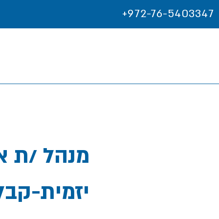
+972-76-5403347
מנהל /ת א
יזמית-קבל