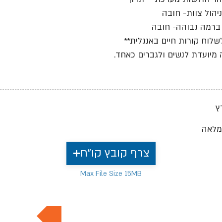
ניהול צוות- חובה
 ברמה גבוהה- חובה
לשלוח קורות חיים באנגלית**
מיועדת לנשים ולגברים כאחד.
ץ
מלאה
צרף קובץ קו"ח
Max File Size 15MB
למשרות נוספות בתחום