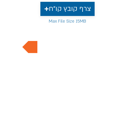
צרף קובץ קו"ח
Max File Size 15MB
למשרות נוספות בתחום
דף הבית
מעסיקים
אודותינו