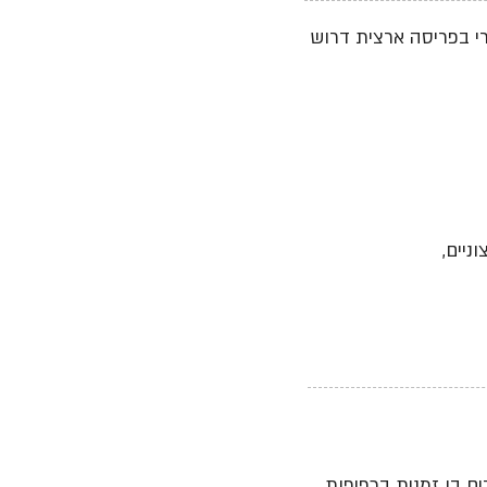
ורי בפריסה ארצית דרוש
ניים,
וח אדם מקצועי ואקדמאי בהיקף שלא יפחת מ - 20 עובדים בו זמנית בכפיפות