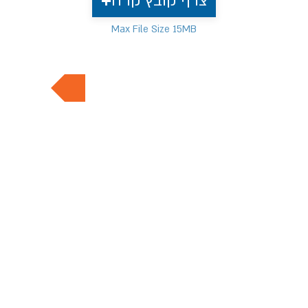
צרף קובץ קו"ח
Max File Size 15MB
למשרות נוספות בתחום
דף הבית
מעסיקים
אודותינו
משרות חמות