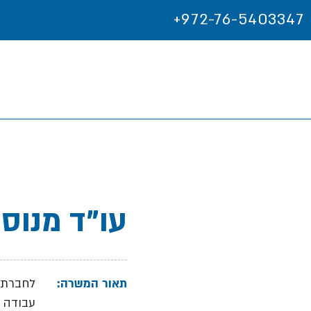
+972-76-5403347
עו"ד מנוס
תאור המשרה:
לחברת ה
עבודה ע