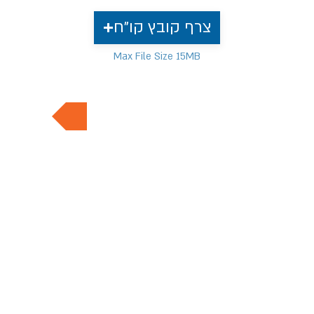
צרף קובץ קו"ח
Max File Size 15MB
למשרות נוספות בתחום
דף הבית
מעסיקים