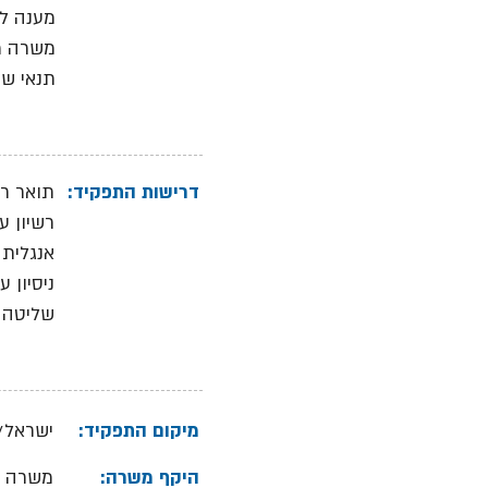
מענה למ
משרה מל
תנאי שכ
דרישות התפקיד:
תואר ר
רשיון ע
אנגלית 
ניסיון 
שליטה ב
מיקום התפקיד:
ישראל/
היקף משרה:
משרה 