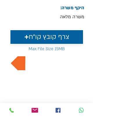
היקף משרה:
משרה מלאה
צרף קובץ קו"ח
Max File Size 15MB
למשרות נוספות בתחום
MVP משאבי אנוש
hr4@mvp-hr.co.il
טלפון :
076-5403347
/
052-3540803
דרך בן גוריון 11, בני ברק