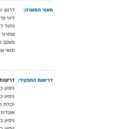
תאור המשרה:
דרוש /ה PMO לבקרת פרויקטים לחברת טכנולוגיה אמריקאית העוסקת בפית
ליווי פ
ניהול ל
שחרור ה
מעקב וב
תנאי שכ
דרישות התפקיד:
דרישות:
ניסיון כ- PMO בתעשיית המוליכים למחצה 
ניסיון כ- PMO בפרויקטי פיתוח בתחום התוכנה / חומ
יכולת ני
אנגלית 
ניסיון בפית
ניסיון בפיתוח בס