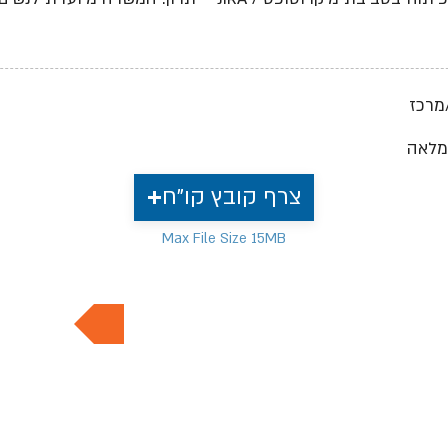
מרכז
מלאה
צרף קובץ קו"ח
Max File Size 15MB
למשרות נוספות בתחום