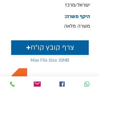
ישראל/מרכז
היקף משרה:
משרה מלאה
צרף קובץ קו"ח
Max File Size 15MB
למשרות נוספות בתחום
MVP משאבי אנוש
hr4@mvp-hr.co.il
טלפון :
076-5403347
/
052-3540803