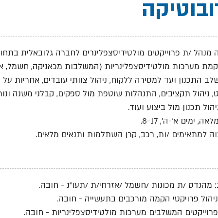
בוטיקה
 מנהל /ת פרוייקטים מולטידיסצפלינרים לחברה גלובאלית בתחום
קמת מערכות מולטידיסצפלינריות (המשלבות מכאניקה, חשמל, אוט
ב התכנון ועד למסירה ללקוח, ניהול צוותי עובדים, אחריות על 
, ניהול תקציבים, התנהלות שוטפת מול ספקים, קבלני משנה ונות
יהול תכנון מול ביצוע ועוד.
, ימים א'-ה', 8-17.
ה למתאימים /ות, רכב, קרן השתלמות ותנאים מלאים.
 מהנדס /ת מכונות /חשמל /אזרחי/ת /תעו"נ - חובה.
בניהול פרויקטי הקמה מורכבים בתעשייה - חובה.
בפרוייקטים המשלבים מערכות מולטידיסצפלינריות - חובה.