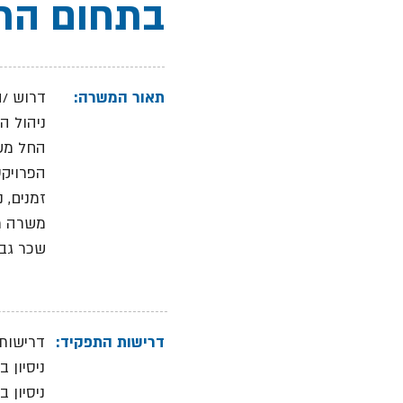
בתחום הרו
תאור המשרה:
דרוש /ה
ניהול ה
החל משל
הפרויקט
זמנים, נ
משרה מלאה
שכר גבו
דרישות התפקיד:
דרישות:
ניסיון 
ניסיון 