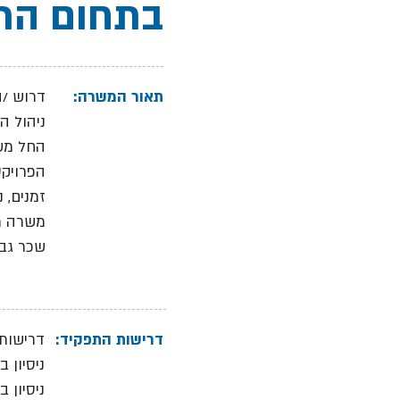
בתחום הרו
תאור המשרה:
דרוש /ה
ניהול ה
החל משל
הפרויקט
זמנים, נ
משרה מלאה
שכר גבו
דרישות התפקיד:
דרישות:
ניסיון 
ניסיון 