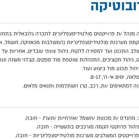
בוטיקה
 מנהל /ת פרוייקטים מולטידיסצפלינרים לחברה גלובאלית בתחום
קמת מערכות מולטידיסצפלינריות (המשלבות מכאניקה, חשמל, אוט
ב התכנון ועד למסירה ללקוח, ניהול צוותי עובדים, אחריות על 
, ניהול תקציבים, התנהלות שוטפת מול ספקים, קבלני משנה ונות
יהול תכנון מול ביצוע ועוד.
, ימים א'-ה', 8-17.
ה למתאימים /ות, רכב, קרן השתלמות ותנאים מלאים.
 מהנדס /ת מכונות /חשמל /אזרחי/ת /תעו"נ - חובה.
בניהול פרויקטי הקמה מורכבים בתעשייה - חובה.
בפרוייקטים המשלבים מערכות מולטידיסצפלינריות - חובה.