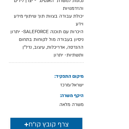
נכונות למשרת "האנטינג" - יצרן לידים
והזדמנויות
יכולת עבודה בצוות תוך שיתוף מידע
וידע
היכרות עם תוכנה SALEFORCE- יתרון
ניסיון בעבודה מול לקוחות בתחום
ההנדסה, אדריכלות, עיצוב, נדל"ן
ותשתיות- יתרון
מיקום התפקיד:
ישראל/מרכז
היקף משרה:
משרה מלאה
צרף קובץ קו"ח