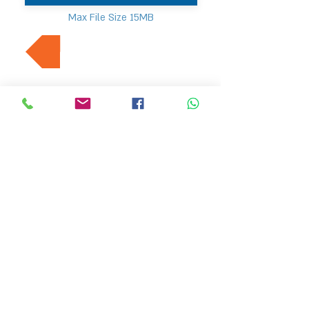
Max File Size 15MB
למשרות נוספות בתחום
MVP Human Resources
hr4@mvp-hr.co.il
Phone:
+972-52-3540803
+972-76-5403347
11 Ben Gurion Road, Bnei Brak, Israel
HOME PAGE
EMPLOYERS
ABOUT US
LATEST JOBS
JOB SEEKER