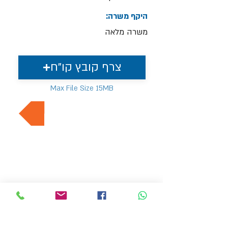
היקף משרה:
משרה מלאה
צרף קובץ קו"ח
Max File Size 15MB
למשרות נוספות בתחום
MVP Human Resources
hr4@mvp-hr.co.il
Phone:
+972-52-3540803
+972-76-5403347
11 Ben Gurion Road, Bnei Brak, Israel