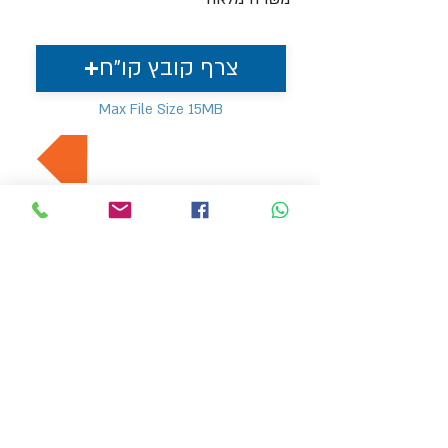
צרף קובץ קו"ח
Max File Size 15MB
למשרות נוספות בתחום
MVP Human Resources
hr4@mvp-hr.co.il
Phone:
+972-52-3540803
+972-76-5403347
11 Ben Gurion Road, Bnei Brak, Israel
HOME PAGE
EMPLOYERS