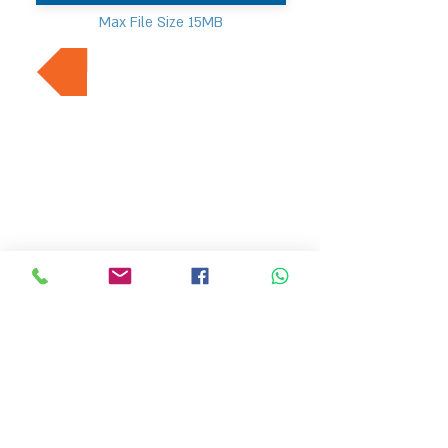
Max File Size 15MB
למשרות נוספות בתחום
MVP Human Resources
hr4@mvp-hr.co.il
Phone:
+972-52-3540803
+972-76-5403347
11 Ben Gurion Road, Bnei Brak, Israel
HOME PAGE
EMPLOYERS
ABOUT US
LATEST JOBS
JOB SEEKER