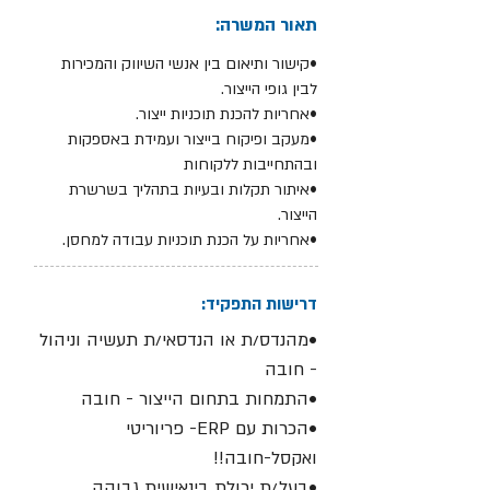
תאור המשרה:
•קישור ותיאום בין אנשי השיווק והמכירות
לבין גופי הייצור.
•אחריות להכנת תוכניות ייצור.
•מעקב ופיקוח בייצור ועמידת באספקות
ובהתחייבות ללקוחות
•איתור תקלות ובעיות בתהליך בשרשרת
הייצור.
•אחריות על הכנת תוכניות עבודה למחסן.
דרישות התפקיד:
•מהנדס/ת או הנדסאי/ת תעשיה וניהול
- חובה
•התמחות בתחום הייצור - חובה
•הכרות עם ERP- פריוריטי
ואקסל-חובה!!
•בעל/ת יכולת בינאישית גבוהה,