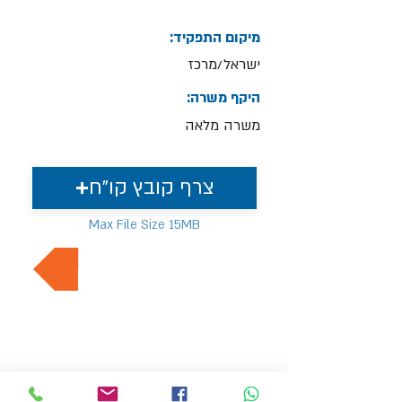
מיקום התפקיד:
ישראל/מרכז
היקף משרה:
משרה מלאה
צרף קובץ קו"ח
Max File Size 15MB
למשרות נוספות בתחום
MVP Human Resources
hr4@mvp-hr.co.il