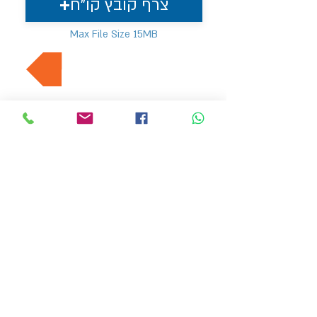
צרף קובץ קו"ח
Max File Size 15MB
למשרות נוספות בתחום
MVP Human Resources
hr4@mvp-hr.co.il
Phone:
+972-52-3540803
+972-76-5403347
11 Ben Gurion Road, Bnei Brak, Israel
HOME PAGE
EMPLOYERS
ABOUT US
LATEST JOBS