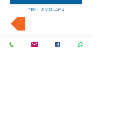
Max File Size 15MB
למשרות נוספות בתחום
MVP Human Resources
hr4@mvp-hr.co.il
Phone:
+972-52-3540803
+972-76-5403347
11 Ben Gurion Road, Bnei Brak, Israel
HOME PAGE
EMPLOYERS
ABOUT US
LATEST JOBS
JOB SEEKER