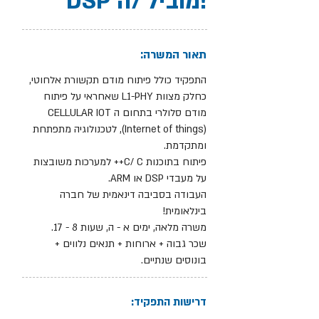
DSP מוביל /ה!
תאור המשרה:
התפקיד כולל פיתוח מודם תקשורת אלחוטי,
כחלק מצוות L1-PHY שאחראי על פיתוח
מודם סלולרי בתחום ה CELLULAR IOT
(Internet of things), לטכנולוגיה מתפתחת
ומתקדמת.
פיתוח בתוכנות C/ C++ למערכות משובצות
על מעבדי DSP או ARM.
העבודה בסביבה דינאמית של חברה
בינלאומית!
משרה מלאה, ימים א - ה, שעות 8 - 17.
שכר גבוה + ארוחות + תנאים נלווים +
בונוסים שנתיים.
דרישות התפקיד: