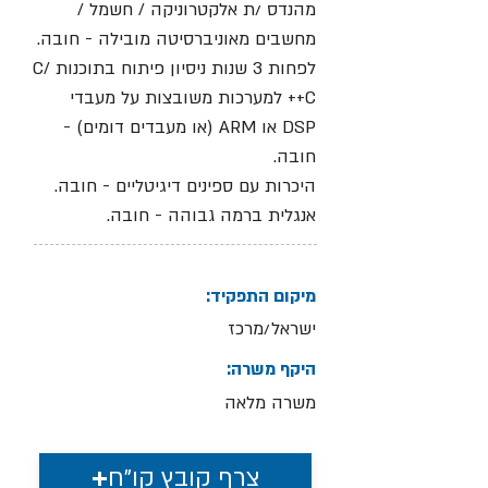
מהנדס /ת אלקטרוניקה / חשמל /
מחשבים מאוניברסיטה מובילה - חובה.
לפחות 3 שנות ניסיון פיתוח בתוכנות C/
C++ למערכות משובצות על מעבדי
DSP או ARM (או מעבדים דומים) -
חובה.
היכרות עם ספינים דיגיטליים - חובה.
אנגלית ברמה גבוהה - חובה.
מיקום התפקיד:
ישראל/מרכז
היקף משרה:
משרה מלאה
צרף קובץ קו"ח