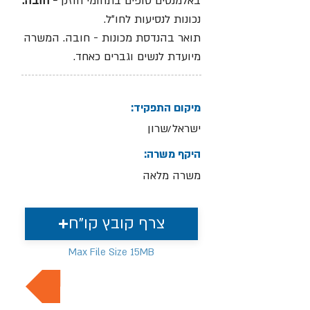
באלמנטים סופים בתחומי חוזק
- חובה.
נכונות לנסיעות לחו"ל.
תואר בהנדסת מכונות - חובה. המשרה
מיועדת לנשים וגברים כאחד.
מיקום התפקיד:
ישראל/שרון
היקף משרה:
משרה מלאה
צרף קובץ קו"ח
Max File Size 15MB
למשרות נוספות בתחום