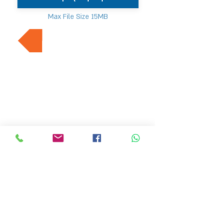
Max File Size 15MB
למשרות נוספות בתחום
MVP Human Resources
hr4@mvp-hr.co.il
Phone:
+972-52-3540803
+972-76-5403347
11 Ben Gurion Road, Bnei Brak, Israel
HOME PAGE
EMPLOYERS
ABOUT US
LATEST JOBS
JOB SEEKER