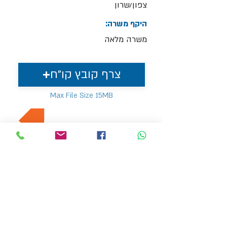
צפון/שרון
היקף משרה:
משרה מלאה
צרף קובץ קו"ח
Max File Size 15MB
למשרות נוספות בתחום
MVP Human Resources
hr4@mvp-hr.co.il
Phone:
+972-52-3540803
+972-76-5403347
11 Ben Gurion Road, Bnei Brak, Israel