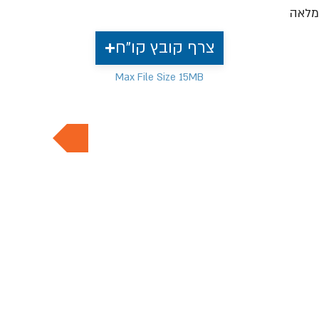
מלאה
צרף קובץ קו"ח
Max File Size 15MB
למשרות נוספות בתחום
HOME PAGE
MVP