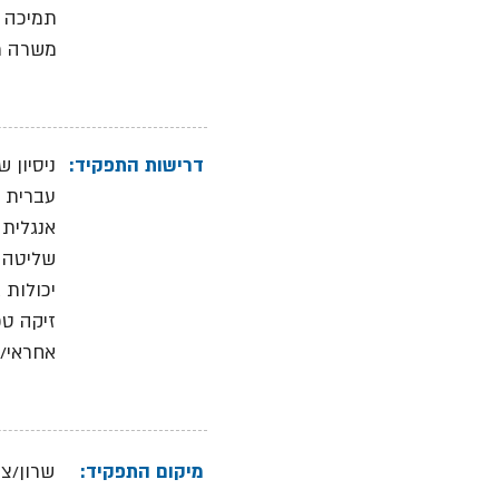
תמיכה ב
משרה מלאה
דרישות התפקיד:
ניסיון של מעל 5 שנים בני
עברית ב
אנגלית 
שליטה מלאה בתוכנות ce
יכולות 
זיקה טכ
אחראי/ת
מיקום התפקיד:
שרון/צפ