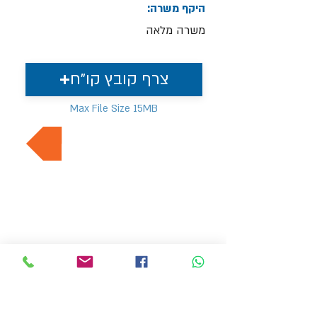
היקף משרה:
משרה מלאה
צרף קובץ קו"ח
Max File Size 15MB
למשרות נוספות בתחום
MVP Human Resources
hr4@mvp-hr.co.il
Phone:
+972-52-3540803
+972-76-5403347
11 Ben Gurion Road, Bnei Brak, Israel