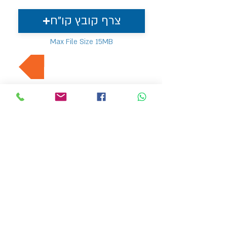
צרף קובץ קו"ח
Max File Size 15MB
למשרות נוספות בתחום
MVP Human Resources
hr4@mvp-hr.co.il
Phone:
+972-52-3540803
+972-76-5403347
11 Ben Gurion Road, Bnei Brak, Israel
HOME PAGE
EMPLOYERS
ABOUT US