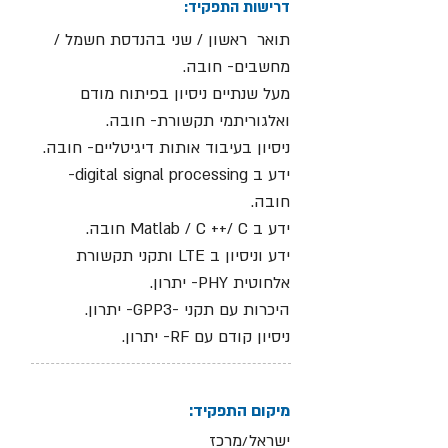
דרישות התפקיד:
תואר ראשון / שני בהנדסת חשמל /
מחשבים- חובה.
מעל שנתיים ניסיון בפיתוח מודם
ואלגוריתמי תקשורת- חובה.
ניסיון בעיבוד אותות דיגיטליים- חובה.
ידע ב digital signal processing-
חובה.
ידע ב Matlab / C ++/ C חובה.
ידע וניסיון ב LTE ותקני תקשורת
אלחוטית PHY- יתרון.
היכרות עם תקני -GPP3- יתרון.
ניסיון קודם עם RF- יתרון.
מיקום התפקיד:
ישראל/מרכז