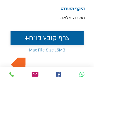
היקף משרה:
משרה מלאה
צרף קובץ קו"ח
Max File Size 15MB
למשרות נוספות בתחום
MVP Human Resources
hr4@mvp-hr.co.il
Phone:
+972-52-3540803
+972-76-5403347
11 Ben Gurion Road, Bnei Brak, Israel