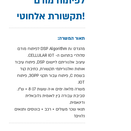
לפיתוח מודם
תקשורת אלחוטי!
תאור המשרה:
מהנדס /ת DSP Algorithm לפיתוח מודם
סלולרי בתחום ה- CELLULAR IOT.
עיצוב אלגוריתם ליישום DSP, פיתוח עיבוד
אותות ואלגוריתמי תקשורת, כתיבת קוד
בשפת C, פיתוח עבור תקני 3GPP, פיתוח
IOT.
משרה מלאה ימים א-ה שעות 8-17 + ש"נ.
סביבת עבודה בין לאומית גלובאלית
ודינאמית.
תנאי שכר מעולים + רכב + בונוסים ותנאים
נלווים!