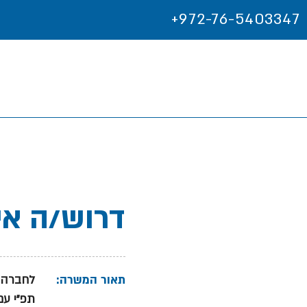
+972-76-5403347
MRPדרוש/ה
תאור המשרה:
לחברה ה
תפ"י עם