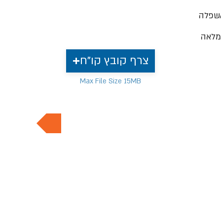
שפלה
מלאה
צרף קובץ קו"ח
Max File Size 15MB
למשרות נוספות בתחום